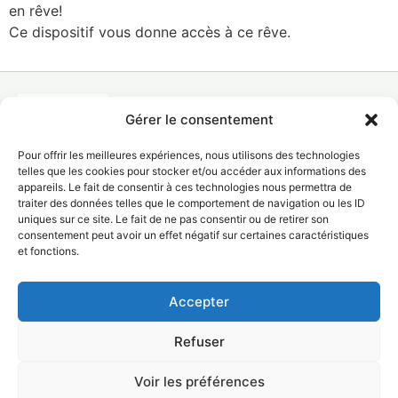
en rêve!
Ce dispositif vous donne accès à ce rêve.
Gérer le consentement
La certification
Pour offrir les meilleures expériences, nous utilisons des technologies
qualité a été
telles que les cookies pour stocker et/ou accéder aux informations des
délivrée
au titre de la
appareils. Le fait de consentir à ces technologies nous permettra de
catégorie
traiter des données telles que le comportement de navigation ou les ID
d’actions
uniques sur ce site. Le fait de ne pas consentir ou de retirer son
suivantes :
consentement peut avoir un effet négatif sur certaines caractéristiques
ACTION DE
FORMATION
et fonctions.
© Copyright @Lait'xcellence 2024
Accepter
Propuls by
Webizgn
Design by
LES TETES DE PUB
Refuser
Conditions générales de vente
–
Politique de confidentialité
–
Mentions légales
Demande d'informations
Voir les préférences